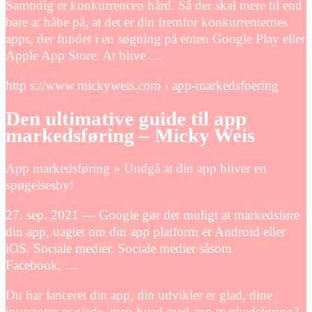
Samtidig er konkurrencen hård. Så der skal mere til end
bare at håbe på, at det er din fremfor konkurrenternes
apps, der fundet i en søgning på enten Google Play eller
Apple App Store. At blive …
http s://www.mickyweis.com › app-markedsfoering
Den ultimative guide til app
markedsføring – Micky Weis
App markedsføring » Undgå at din app bliver en
spøgelsesby!
27. sep. 2021 — Google gør det muligt at markedsføre
din app, uagtet om din app platform er Android eller
iOS. Sociale medier. Sociale medier såsom
Facebook, …
Du har lanceret din app, din udvikler er glad, dine
investorer er glade, men hvad med app markedsføring?