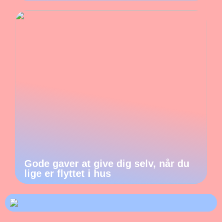
Gode gaver at give dig selv, når du
lige er flyttet i hus