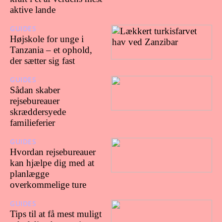
aktive lande
GUIDES
15/08/2025
Højskole for unge i
Tanzania – et ophold,
der sætter sig fast
GUIDES
02/08/2023
Sådan skaber
rejsebureauer
skræddersyede
familieferier
GUIDES
11/05/2023
Hvordan rejsebureauer
kan hjælpe dig med at
planlægge
overkommelige ture
GUIDES
03/03/2023
Tips til at få mest muligt