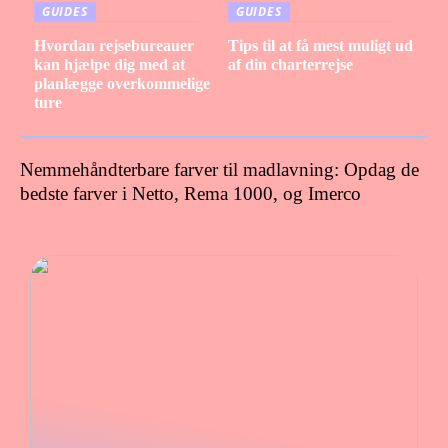
GUIDES
GUIDES
Hvordan rejsebureauer
Tips til at få mest muligt ud
kan hjælpe dig med at
af din charterrejse
planlægge overkommelige
ture
Nemmehåndterbare farver til madlavning: Opdag de
bedste farver i Netto, Rema 1000, og Imerco