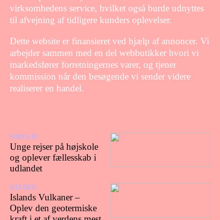
virksomhedens service, hvilket også burde udnyttes
til afvejning af tidligere kunders oplevelser.
Dette website er finansieret ved hjælp af annoncer. Vi
arbejder sammen med en del webbutikker hvori vi
markedsfører forretningernes varer, og tjener
kommission når den besøgende vi sender videre
realiserer en handel.
FAMILIE
21/02/2026
Unge rejser på højskole
og oplever fællesskab i
udlandet
GUIDES
27/08/2025
Islands Vulkaner –
Oplev den geotermiske
kraft i et af verdens mest