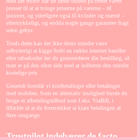
med det motiv har de fleste outlets på nettet været
presset til at at tvinge priserne på varerne – til
juniorer, og yderligere også til kvinder og mænd –
eftertrykkeligt, og endda nogle gange garantere fragt
uden gebyr.
Trods dette kan det ikke desto mindre være
udbytterigt at kigge forbi en række internet handler
efter rabatkoder før du gennemfører din bestilling, så
man er på den sikre side med at indhente den mindst
kostelige pris.
Generelt foreslår vi kortbetalinger eller betalinger
med mobilen. Som en alternativ mulighed burde du
bruge et afbetalingstilbud som f.eks. ViaBill, i
tilfælde af at du foretrækker at klare betalingen af
flere omgange.
Trustpilot indebærer de facto