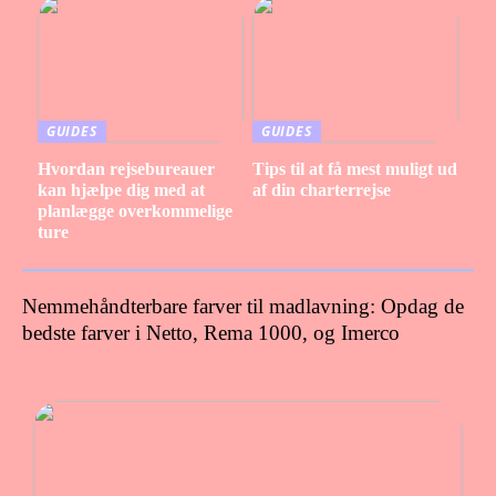
GUIDES
GUIDES
Hvordan rejsebureauer
Tips til at få mest muligt ud
kan hjælpe dig med at
af din charterrejse
planlægge overkommelige
ture
Nemmehåndterbare farver til madlavning: Opdag de
bedste farver i Netto, Rema 1000, og Imerco