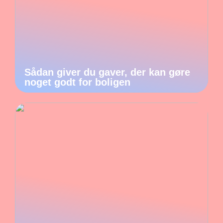
Sådan giver du gaver, der kan gøre
noget godt for boligen