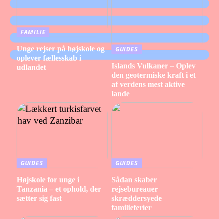
FAMILIE
Unge rejser på højskole og
GUIDES
oplever fællesskab i
Islands Vulkaner – Oplev
udlandet
den geotermiske kraft i et
af verdens mest aktive
lande
GUIDES
GUIDES
Højskole for unge i
Sådan skaber
Tanzania – et ophold, der
rejsebureauer
sætter sig fast
skræddersyede
familieferier