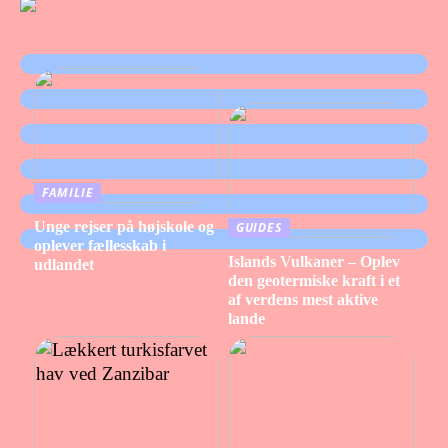
FAMILIE
Unge rejser på højskole og
GUIDES
oplever fællesskab i
Islands Vulkaner – Oplev
udlandet
den geotermiske kraft i et
af verdens mest aktive
lande