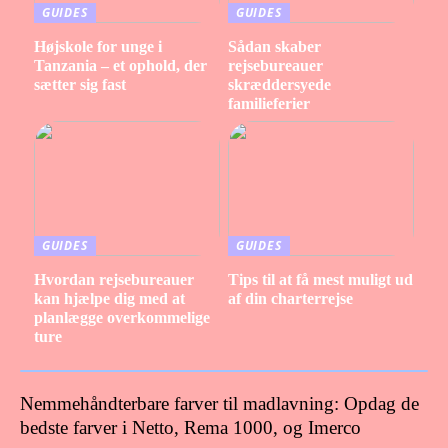
GUIDES
GUIDES
Højskole for unge i
Sådan skaber
Tanzania – et ophold, der
rejsebureauer
sætter sig fast
skræddersyede
familieferier
GUIDES
GUIDES
Hvordan rejsebureauer
Tips til at få mest muligt ud
kan hjælpe dig med at
af din charterrejse
planlægge overkommelige
ture
Nemmehåndterbare farver til madlavning: Opdag de
bedste farver i Netto, Rema 1000, og Imerco