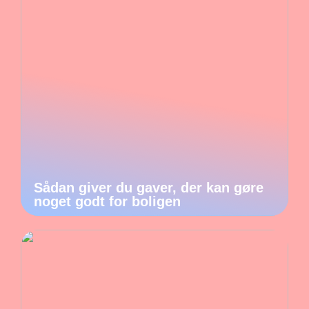
Sådan giver du gaver, der kan gøre
noget godt for boligen