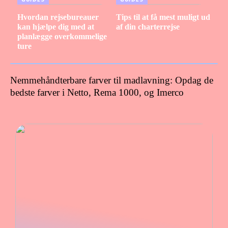
Hvordan rejsebureauer
Tips til at få mest muligt ud
kan hjælpe dig med at
af din charterrejse
planlægge overkommelige
ture
Nemmehåndterbare farver til madlavning: Opdag de
bedste farver i Netto, Rema 1000, og Imerco