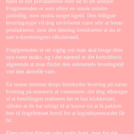
hjem til din privatadresse eller ud til dit arbejde.
Fragtmetoden er som oftest en smule mindre
prisbillig, men endda meget ligetil. Den billigste
leveringstype vil dog utvivlsomt være selv at hente
produkterne, men den løsning forudsætter at du er
nær e-forretningens tilholdssted.
Fragtperioden er ret vigtig om man skal bruge dine
nye varer straks, og i det øjemed er det forholdsvis
afgørende at man finder den estimerede leveringstid
ved den aktuelle vare.
En masse internet shops frembyder levering på næste
hverdag på massevis af varenumre, der dog afhænger
af at bestillingen realiseres før et fast klokkeslæt,
således at de har udsigt til at kunne nå at få pakken
hen til fragtfirmaet forud for at logistikpersonalet får
fri.
Flere online firmaer yder gratis fragt, men for det