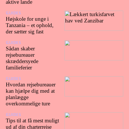
aktive lande
GUIDES
15/08/2025
Højskole for unge i
Tanzania – et ophold,
der sætter sig fast
GUIDES
02/08/2023
Sådan skaber
rejsebureauer
skræddersyede
familieferier
GUIDES
11/05/2023
Hvordan rejsebureauer
kan hjælpe dig med at
planlægge
overkommelige ture
GUIDES
03/03/2023
Tips til at få mest muligt
ud af din charterrejse