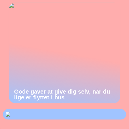
Gode gaver at give dig selv, når du
lige er flyttet i hus