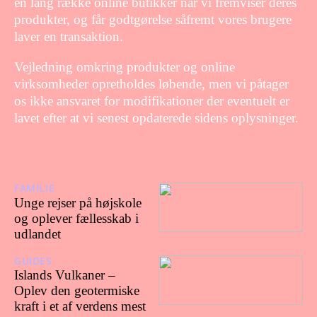
en lang række online butikker når vi fremviser deres
produkter, og får godtgørelse såfremt vores brugere
laver en transaktion.
Vejledning omkring produkter og online
virksomheder opretholdes løbende, men vi påtager
os ikke ansvaret for modifikationer der eventuelt er
lavet efter at vi senest opdaterede sidens oplysninger.
FAMILIE
21/02/2026
Unge rejser på højskole
og oplever fællesskab i
udlandet
GUIDES
27/08/2025
Islands Vulkaner –
Oplev den geotermiske
kraft i et af verdens mest