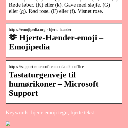
Røde løber. (K) eller (k). Gave med sløjfe. (G)
eller (g). Rød rose. (F) eller (f). Visnet rose.
http s://emojipedia.org › hjerte-hænder
🫶 Hjerte-Hænder-emoji –
Emojipedia
http s://support.microsoft.com › da-dk › office
Tastaturgenveje til
humørikoner – Microsoft
Support
Keywords: hjerte emoji tegn, hjerte tekst