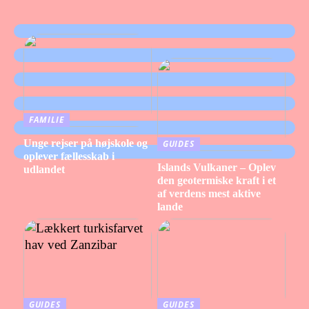
FAMILIE
Unge rejser på højskole og
GUIDES
oplever fællesskab i
Islands Vulkaner – Oplev
udlandet
den geotermiske kraft i et
af verdens mest aktive
lande
GUIDES
GUIDES