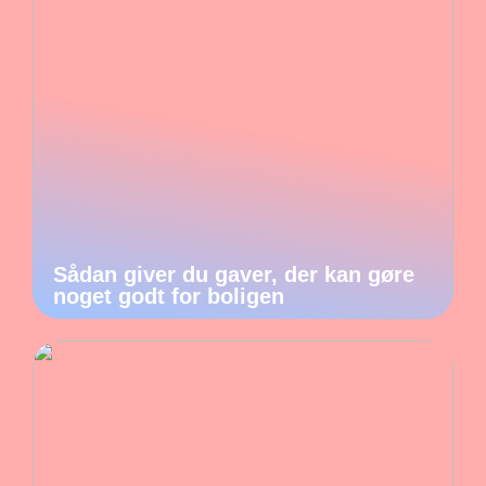
Sådan giver du gaver, der kan gøre
noget godt for boligen