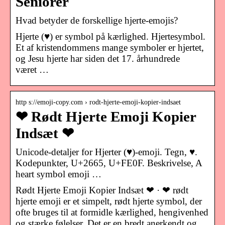
Seniorer
Hvad betyder de forskellige hjerte-emojis?
Hjerte (♥) er symbol på kærlighed. Hjertesymbol.
Et af kristendommens mange symboler er hjertet,
og Jesu hjerte har siden det 17. århundrede
været …
http s://emoji-copy.com › rodt-hjerte-emoji-kopier-indsaet
❤ Rødt Hjerte Emoji Kopier
Indsæt ❤
Unicode-detaljer for Hjerter (♥️)-emoji. Tegn, ♥️.
Kodepunkter, U+2665, U+FE0F. Beskrivelse, A
heart symbol emoji …
Rødt Hjerte Emoji Kopier Indsæt ❤ · ❤ rødt
hjerte emoji er et simpelt, rødt hjerte symbol, der
ofte bruges til at formidle kærlighed, hengivenhed
og stærke følelser. Det er en bredt anerkendt og