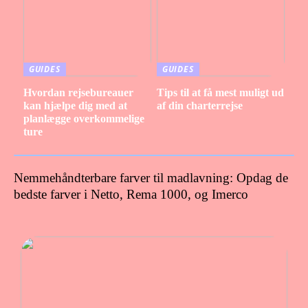
GUIDES
GUIDES
Hvordan rejsebureauer
Tips til at få mest muligt ud
kan hjælpe dig med at
af din charterrejse
planlægge overkommelige
ture
Nemmehåndterbare farver til madlavning: Opdag de
bedste farver i Netto, Rema 1000, og Imerco