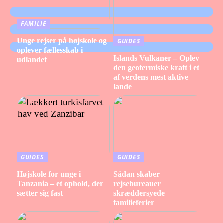
FAMILIE
Unge rejser på højskole og
GUIDES
oplever fællesskab i
Islands Vulkaner – Oplev
udlandet
den geotermiske kraft i et
af verdens mest aktive
lande
GUIDES
GUIDES
Højskole for unge i
Sådan skaber
Tanzania – et ophold, der
rejsebureauer
sætter sig fast
skræddersyede
familieferier