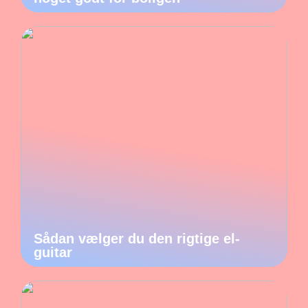
Sådan vælger du den rigtige el-
guitar