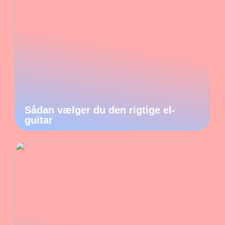
Sådan vælger du den rigtige el-
guitar