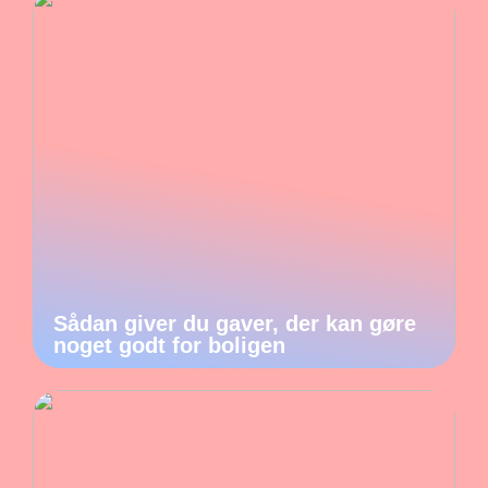
Sådan giver du gaver, der kan gøre
noget godt for boligen