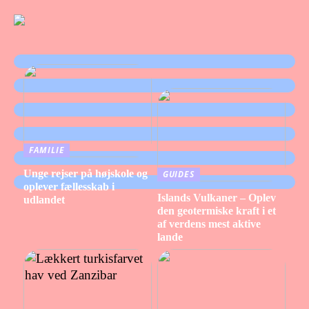
FAMILIE
Unge rejser på højskole og
GUIDES
oplever fællesskab i
Islands Vulkaner – Oplev
udlandet
den geotermiske kraft i et
af verdens mest aktive
lande