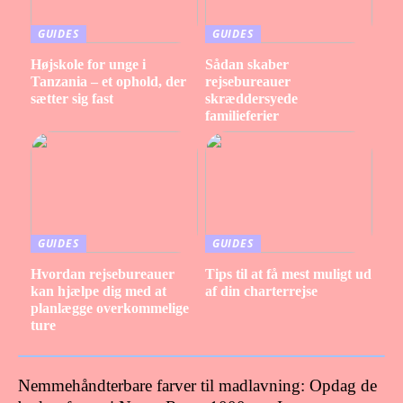
GUIDES
GUIDES
Højskole for unge i
Sådan skaber
Tanzania – et ophold, der
rejsebureauer
sætter sig fast
skræddersyede
familieferier
GUIDES
GUIDES
Hvordan rejsebureauer
Tips til at få mest muligt ud
kan hjælpe dig med at
af din charterrejse
planlægge overkommelige
ture
Nemmehåndterbare farver til madlavning: Opdag de