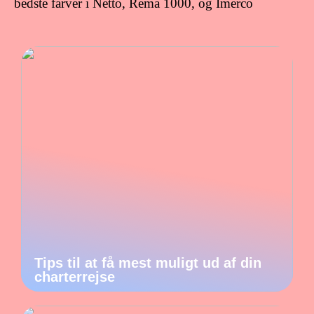
bedste farver i Netto, Rema 1000, og Imerco
Tips til at få mest muligt ud af din
charterrejse