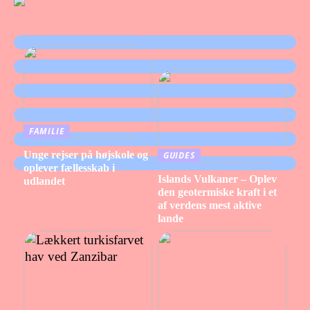
FAMILIE
Unge rejser på højskole og
GUIDES
oplever fællesskab i
Islands Vulkaner – Oplev
udlandet
den geotermiske kraft i et
af verdens mest aktive
lande