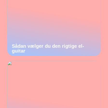
Sådan vælger du den rigtige el-
guitar