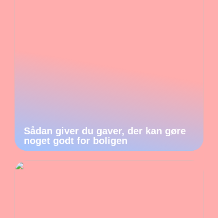
Sådan giver du gaver, der kan gøre
noget godt for boligen