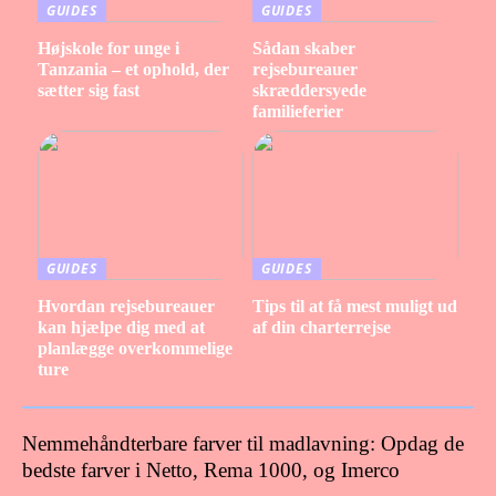
GUIDES
GUIDES
Højskole for unge i
Sådan skaber
Tanzania – et ophold, der
rejsebureauer
sætter sig fast
skræddersyede
familieferier
GUIDES
GUIDES
Hvordan rejsebureauer
Tips til at få mest muligt ud
kan hjælpe dig med at
af din charterrejse
planlægge overkommelige
ture
Nemmehåndterbare farver til madlavning: Opdag de
bedste farver i Netto, Rema 1000, og Imerco