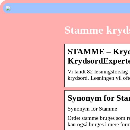
Stamme kryd
STAMME – Kryds
KrydsordExpert
Vi fandt 82 løsningsforslag
krydsord. Løsningen vil o
Synonym for St
Synonym for Stamme
Ordet stamme bruges som rege
kan også bruges i mere fo