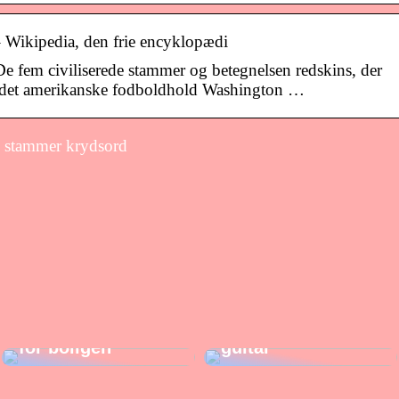
– Wikipedia, den frie encyklopædi
De fem civiliserede stammer og betegnelsen redskins, der
or det amerikanske fodboldhold Washington …
 stammer krydsord
Sådan giver du
gaver, der kan
Sådan vælger du
gøre noget godt
den rigtige el-
for boligen
guitar