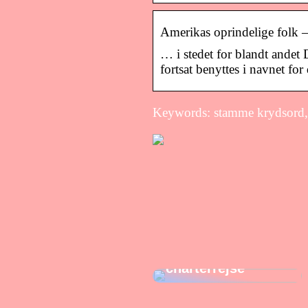
Amerikas oprindelige folk 
… i stedet for blandt andet 
fortsat benyttes i navnet f
Keywords: stamme krydsord,
Tips til at få mest
muligt ud af din
charterrejse