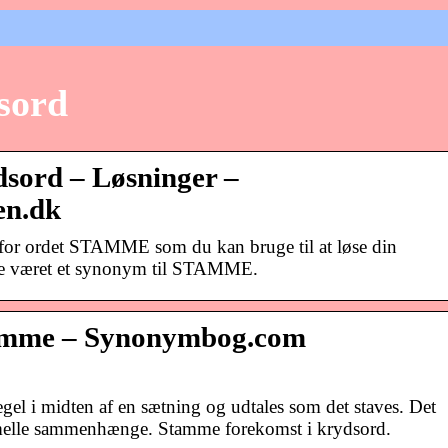
sord
ord – Løsninger –
en.dk
 for ordet STAMME som du kan bruge til at løse din
fte været et synonym til STAMME.
amme – Synonymbog.com
l i midten af ​​en sætning og udtales som det staves. Det
rmelle sammenhænge. Stamme forekomst i krydsord.