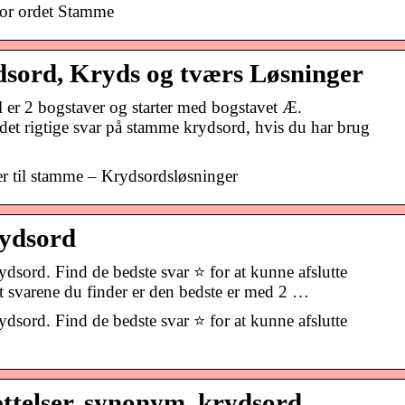
for ordet Stamme
ord, Kryds og tværs Løsninger
l er 2 bogstaver og starter med bogstavet Æ.
rigtige svar på stamme krydsord, hvis du har brug
r til stamme – Krydsordsløsninger
ydsord
ord. Find de bedste svar ⭐ for at kunne afslutte
dt svarene du finder er den bedste er med 2 …
ord. Find de bedste svar ⭐ for at kunne afslutte
telser, synonym, krydsord,