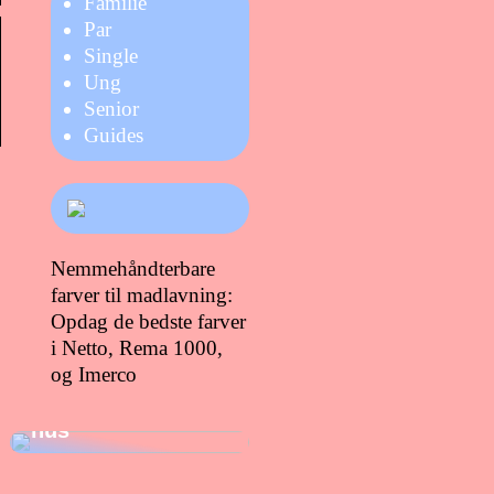
Familie
Par
Single
Ung
Senior
Guides
Nemmehåndterbare
farver til madlavning:
Opdag de bedste farver
i Netto, Rema 1000,
Gode gaver at
og Imerco
give dig selv, når
du lige er flyttet i
hus