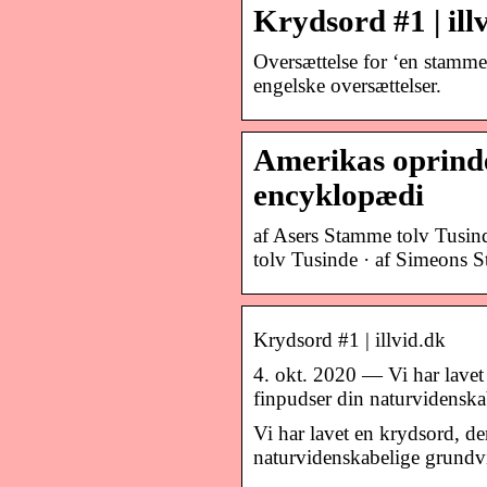
Krydsord #1 | ill
Oversættelse for ‘en stamme
engelske oversættelser.
Amerikas oprindel
encyklopædi
af Asers Stamme tolv Tusin
tolv Tusinde · af Simeons 
Krydsord #1 | illvid.dk
4. okt. 2020 — Vi har lavet
finpudser din naturvidensk
Vi har lavet en krydsord, d
naturvidenskabelige grundv