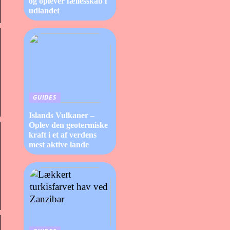
og oplever fællesskab i
udlandet
GUIDES
Islands Vulkaner –
Oplev den geotermiske
kraft i et af verdens
mest aktive lande