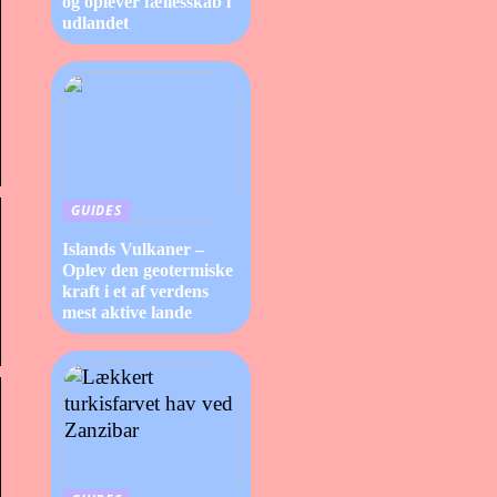
og oplever fællesskab i
udlandet
GUIDES
Islands Vulkaner –
Oplev den geotermiske
kraft i et af verdens
mest aktive lande