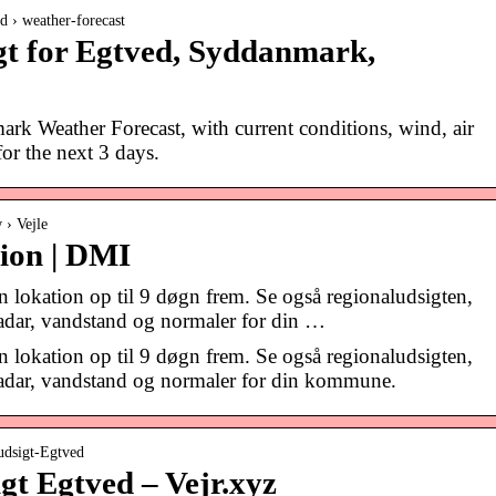
d › weather-forecast
gt for Egtved, Syddanmark,
k Weather Forecast, with current conditions, wind, air
for the next 3 days.
 › Vejle
tion | DMI
n lokation op til 9 døgn frem. Se også regionaludsigten,
 radar, vandstand og normaler for din …
n lokation op til 9 døgn frem. Se også regionaludsigten,
 radar, vandstand og normaler for din kommune.
rudsigt-Egtved
gt Egtved – Vejr.xyz