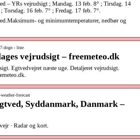
ved – YRs vejrudsigt ; Mandag. 13 feb. 8° ; Tirsdag. 14
 ; Torsdag. 16 feb. 7° ; Fredag. 17 feb. 7°.
gtved.Maksimum- og minimumtemperaturer, nedbør og
 7-dogn › liste
dages vejrudsigt – freemeteo.dk
igt. Egtvedvejret næste uge. Detaljeret vejrudsigt.
eemeteo.dk.
-weather-forecast
Egtved, Syddanmark, Danmark –
vejr · Radar og kort.