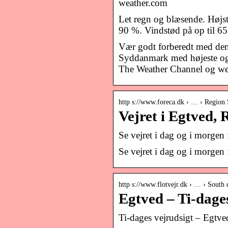
weather.com
Let regn og blæsende. Højs
90 %. Vindstød på op til 6
Vær godt forberedt med den
Syddanmark med højeste og 
The Weather Channel og we
http s://www.foreca.dk › … › Regio
Vejret i Egtved,
Se vejret i dag og i morgen 
Se vejret i dag og i morgen 
http s://www.flotvejr.dk › … › South
Egtved – Ti-dages
Ti-dages vejrudsigt – Egtved