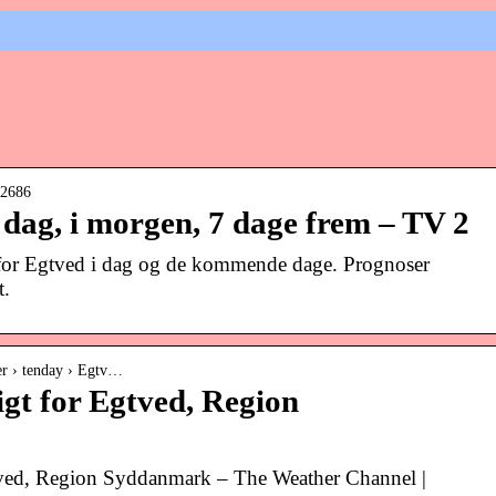
622686
 dag, i morgen, 7 dage frem – TV 2
e for Egtved i dag og de kommende dage. Prognoser
t.
er › tenday › Egtv…
igt for Egtved, Region
tved, Region Syddanmark – The Weather Channel |