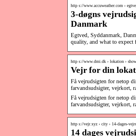
http s://www.accuweather.com › egtve
3-døgns vejrudsi
Danmark
Egtved, Syddanmark, Danmar
quality, and what to expect 
http s://www.dmi.dk › lokation › show
Vejr for din loka
Få vejrudsigten for netop di
farvandsudsigter, vejrkort,
Få vejrudsigten for netop di
farvandsudsigter, vejrkort,
http s://vejr.xyz › city › 14-dages-vej
14 dages vejrudsi