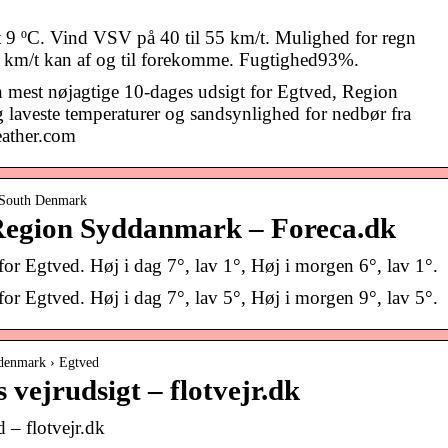
t 9 ºC. Vind VSV på 40 til 55 km/t. Mulighed for regn
5 km/t kan af og til forekomme. Fugtighed93%.
 mest nøjagtige 10-dages udsigt for Egtved, Region
laveste temperaturer og sandsynlighed for nedbør fra
ather.com
n South Denmark
 Region Syddanmark – Foreca.dk
for Egtved. Høj i dag 7°, lav 1°, Høj i morgen 6°, lav 1°.
for Egtved. Høj i dag 7°, lav 5°, Høj i morgen 9°, lav 5°.
 denmark › Egtved
 vejrudsigt – flotvejr.dk
 – flotvejr.dk