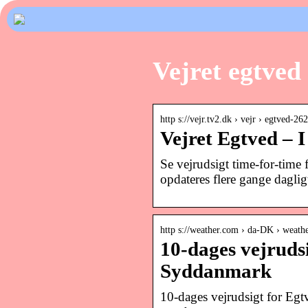
Vejret egtved
http s://vejr.tv2.dk › vejr › egtved-2
Vejret Egtved – I
Se vejrudsigt time-for-tim
opdateres flere gange daglig
http s://weather.com › da-DK › weath
10-dages vejruds
Syddanmark
10-dages vejrudsigt for Eg