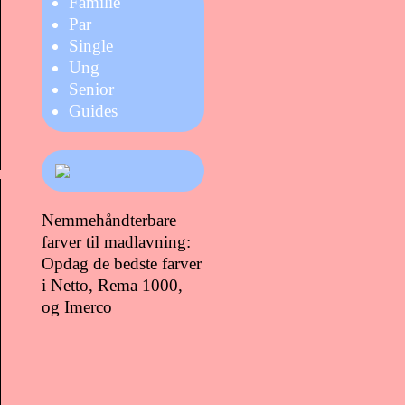
Familie
Par
Single
Ung
Senior
Guides
Nemmehåndterbare
farver til madlavning:
Opdag de bedste farver
i Netto, Rema 1000,
og Imerco